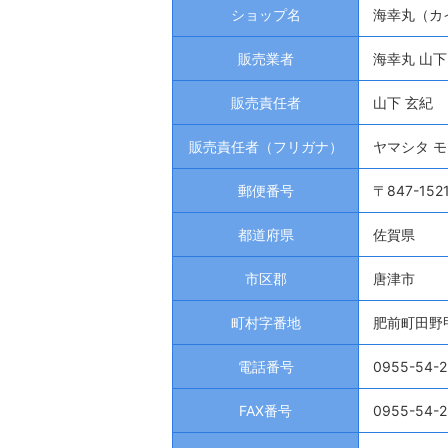
ショップ名
海幸丸（カ
販売業者
海幸丸 山下
販売責任者
山下 玄紀
販売責任者（フリガナ）
ヤマシタ 
郵便番号
〒847-152
都道府県
佐賀県
市区郡
唐津市
町村字番地
肥前町田野甲
電話番号
0955-54-2
FAX番号
0955-54-2