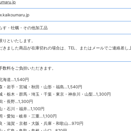
umaru.jp
w.kaikoumaru.jp
らす・牡蠣・その他加工品
限りといたします。
だきました商品が在庫切れの場合は、TEL、またはメールでご連絡差し
手数料をご負担いただきます。
海道…1,540円
森・岩手・宮城・秋田・山形・福島…1,540円
城・栃木・群馬・埼玉・千葉・東京・神奈川・山梨…1,300円
・長野…1,300円
・石川・福井…1,100円
・愛知・岐阜・三重…1,100円
良・滋賀・京都・大阪・兵庫・和歌山…970円
山・広島・鳥取・島根・山口…870円