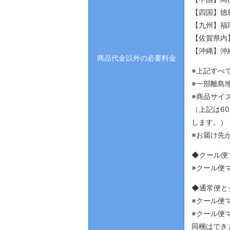
【四国】徳
【九州】福
【佐賀県内】
【沖縄】沖縄
商品代金以外の必要料金
※上記すべ
※一部離島
※商品サイ
（上記は6
します。）
※お届け先
◆クール便
※クール便
◆通常便と
※クール便
​※クール
同梱はでき