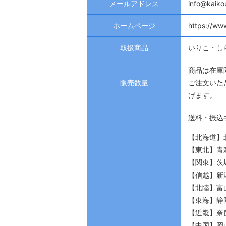
メールアドレス
info@kaiko
ホームページ
https://ww
取扱商品
いりこ・し
商品は在庫
販売数量
ご注文いた
げます。
送料・振込
【北海道】北
【東北】青
【関東】茨
【信越】新潟
【北陸】富山
【東海】静岡
【近畿】奈
【中国】岡