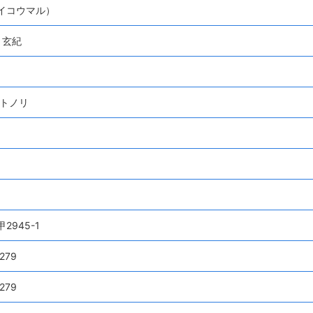
イコウマル）
 玄紀
モトノリ
1
2945-1
279
279